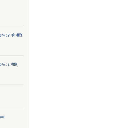
८३/०८४ को नीति
२/०८३ नीति,
्रम