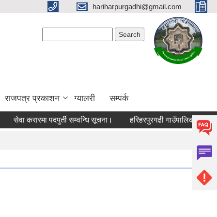
hariharpurgadhi@gmail.com
Search form
Search
राजपत्र प्रकाशन
ग्यालरी
सम्पर्क
सेवा करारमा पदपुर्ती सम्वन्धि सूचना।
हरिहरपुरगढी गाउँपालिकामा बसोबास ग