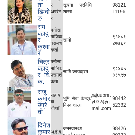
ता
र
सूचना प्रविधि
98121
डिम्दो
अपरेट
शाखा
11196
ङ
र
राम
मनोसा
बहादु
माजिक
९८४८९
र
सामी
परामर्श
४७७६९
कुश्वा
कर्ता
र
चित्र
मनोसा
बहादु
माजिक
९८४४५
सामि कार्यक्रम
र वि.
परामर्श
३८५९७
क.
कर्ता
राजु
सहाय
rajuupret
कुमार
भूमि सेवा केन्द्र/
98442
क
y032@g
उप्रे
विपद शाखा
52332
चाैथोँ
mail.com
ती
दिनेश
जनस्वास्थ्य
98426
कुमार
अ.हे.व.