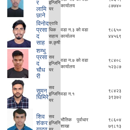
र
इन्जिनि
कार्यालय
८७७४०
लामि
यर
छाने
विनोद
प्रावि
प्रसा
धिक
वडा न.३ को वडा
९८६५०
द
सहाय
कार्यालय
४४५६९
साह
क,कृषी
शम्भु
प्रसा
सव
वडा न.७ को वडा
९८४०८
द
इन्जिनि
कार्यालय
५२३८७
चौध
यर
री
सव
सुमन
९८४२३
इन्जिनि
वडा न.१
घिमिरे
३९३७२
यर
शिव
सव
भौतिक पुर्वाधार
९८६०४
शंकर
इन्जिनि
शाखा
७९८१३
यादव
यर