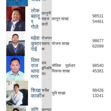
लाेक
कानुनी
बहादु
98511
सहज
कानुन शाखा
र
54461
कर्ता
गाेले
महेश
रोजगार
98677
कुमार
सहाय
योजना शाखा
62099
राई
क
विश्व
सव
राज
भौतिक पुर्वाधार
98540
इन्जिनि
थापा
विकास शाखा
45381
यर
मगर
शिखा
सर्भेक्ष
98426
भुमि शाखा
कार्की
क
13241
संगि
कम्प्युट