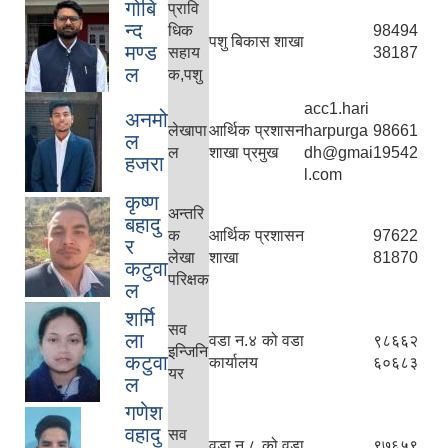
गोबि
प्रावि
न्द
धिक
98494
पशु बिकास शाखा
मण्ड
सहाय
38187
ल
क,पशु
acc1.hari
अनमो
लेखापा
आर्थिक प्रशासन
harpurga
98661
ल
ल
शाखा प्रमुख
dh@gmai
19542
हजरा
l.com
कृष्ण
अन्तरि
बहादु
क
आर्थिक प्रशासन
97622
र
लेखा
शाखा
81870
कटुवा
परिक्षक
ल
शर्मि
सव
ला
वडा न.४ को वडा
९८६६२
इन्जिनि
कटुवा
कार्यालय
६०६८३
यर
ल
गणेश
वहादु
सव
वडा न.८ को वडा
९७६५९