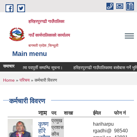
Skip to main content
हरिहरपुरगढी गाउँपालिका
गाउँ कार्यपालिकाको कार्यालय
बागमती प्रदेश ,सिन्धुली
Main menu
समाचार
सेवा करारमा पदपुर्ती सम्वन्धि सूचना।
हरिहरपुरगढी गाउँपालिकामा बसोबास गर्ने भुमिह
You are here
Home
»
परिचय
» कर्मचारी विवरण
कर्मचारी विवरण
नाम
पद
शाखा
ईमेल
फोन नं
प्रमुख
कृष्ण
hariharpu
प्रशास
हरि
rgadhi@
98540
कीय