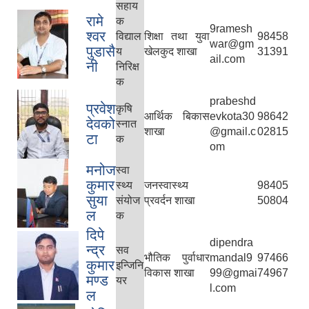
सहाय
रामे
क
9ramesh
श्वर
विद्याल
शिक्षा तथा युवा
98458
war@gm
पुडासै
य
खेलकुद शाखा
31391
ail.com
नी
निरिक्ष
क
prabeshd
प्रवेश
कृषि
आर्थिक बिकास
evkota30
98642
देवको
स्नात
शाखा
@gmail.c
02815
टा
क
om
मनोज
स्वा
कुमार
स्थ्य
जनस्वास्थ्य
98405
सुया
संयोज
प्रवर्दन शाखा
50804
ल
क
दिपे
dipendra
न्द्र
सव
भौतिक पुर्वाधार
mandal9
97466
कुमार
इन्जिनि
विकास शाखा
99@gmai
74967
मण्ड
यर
l.com
ल