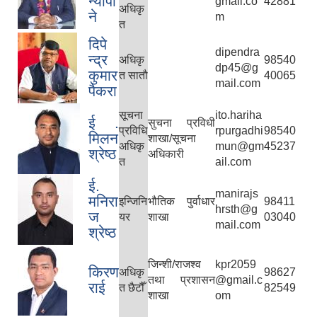
न्यौपा
gmail.co
42881
अधिकृ
ने
m
त
दिपे
dipendra
न्द्र
अधिकृ
98540
dp45@g
कुमार
त सातौ
40065
mail.com
पैकरा
सूचना
ito.hariha
ई .
सुचना प्रविधी
प्रविधि
rpurgadhi
98540
मिलन
शाखा/सूचना
अधिकृ
mun@gm
45237
श्रेष्ठ
अधिकारी
त
ail.com
ई.
manirajs
मनिरा
इन्जिनि
भौतिक पुर्वाधार
98411
hrsth@g
ज
यर
शाखा
03040
mail.com
श्रेष्ठ
जिन्शी/राजश्व
kpr2059
किरण
अधिकृ
98627
तथा प्रशासन
@gmail.c
राई
त छैटौँ
82549
शाखा
om