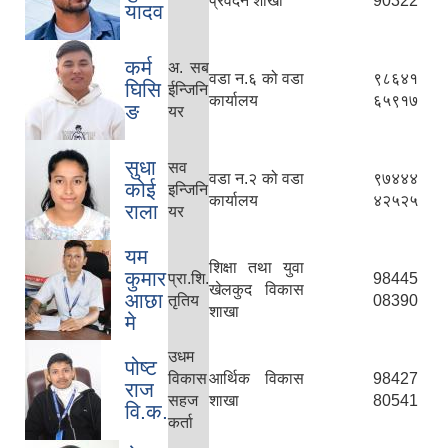
प्रवर्दन शाखा
90322
यादव
कर्म
अ. सब
वडा न.६ को वडा
९८६४१
घिसि
ईन्जिनि
कार्यालय
६५९१७
ङ
यर
सुधा
सव
वडा न.२ को वडा
९७४४४
कोई
इन्जिनि
कार्यालय
४२५२५
राला
यर
यम
शिक्षा तथा युवा
कुमार
प्रा.शि.
98445
खेलकुद विकास
आछा
तृतिय
08390
शाखा
मे
उधम
पोष्ट
विकास
आर्थिक विकास
98427
राज
सहज
शाखा
80541
वि.क.
कर्ता