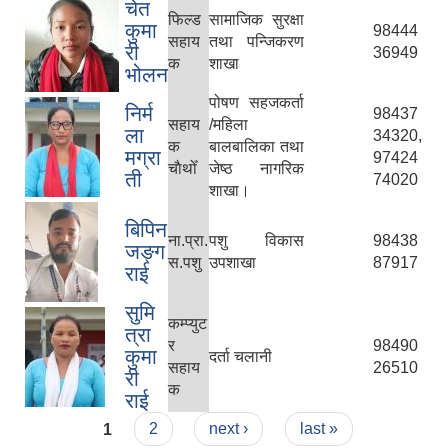
चेत
फिल्ड
सामाजिक सुरक्षा
कुमा
98444
सहाय
तथा पन्जिकरण
री
36949
क
शाखा
भोलन
पोषण सहजकर्ता
निर्म
98437
सहाय
/महिला
ला
34320,
क
बालबालिका तथा
मग्रा
97424
चाैथोँ
जेष्ठ नागरिक
ती
74020
शाखा।
बिपिन
ना.प्रा.
पशु विकास
98438
जङ्ग
स.पशु
उपशाखा
87917
राई
सुमि
कम्प्युट
त्रा
र
98490
कुमा
दर्ता चलानी
सहाय
26510
री
क
राई
Pages
1
2
next ›
last »