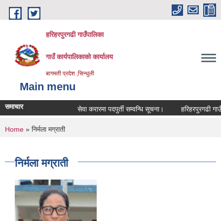
Skip to main content
हरिहरपुरगढी गाउँपालिका
गाउँ कार्यपालिकाको कार्यालय
बागमती प्रदेश ,सिन्धुली
Main menu
समाचार
सेवा करारमा पदपुर्ती सम्वन्धि सूचना।
हरिहरपुरगढी गाउँपा
You are here
Home
» निर्मला मग्राती
निर्मला मग्राती