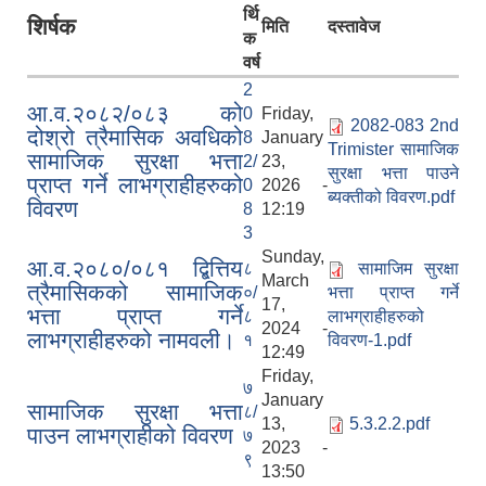
र्थि
शिर्षक
मिति
दस्तावेज
क
वर्ष
2
आ.व.२०८२/०८३ को
0
Friday,
2082-083 2nd
दोश्रो त्रैमासिक अवधिको
8
January
Trimister सामाजिक
सामाजिक सुरक्षा भत्ता
2/
23,
सुरक्षा भत्ता पाउने
प्राप्त गर्ने लाभग्राहीहरुको
0
2026 -
ब्यक्तीको विवरण.pdf
विवरण
8
12:19
3
Sunday,
आ.व.२०८०/०८१ द्बित्तिय
८
सामाजिम सुरक्षा
March
त्रैमासिकको सामाजिक
०/
भत्ता प्राप्त गर्ने
17,
भत्ता प्राप्त गर्ने
८
लाभग्राहीहरुको
2024 -
लाभग्राहीहरुको नामवली।
१
विवरण-1.pdf
12:49
Friday,
७
January
सामाजिक सुरक्षा भत्ता
८/
13,
5.3.2.2.pdf
पाउन लाभग्राहीको विवरण
७
2023 -
९
13:50