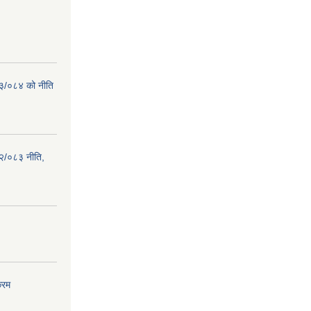
८३/०८४ को नीति
२/०८३ नीति,
्रम