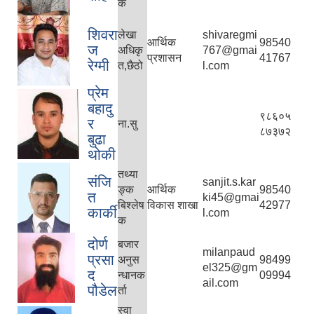
क
शिवरा
लेखा
shivaregmi
आर्थिक
98540
ज
अधिकृ
767@gmai
प्रशासन
41767
रेग्मी
त,छैठो
l.com
प्रेम
बहादु
९८६०५
र
ना.सु
८७३७२
बुढा
थोकी
तथ्या
संजि
sanjit.s.kar
ङ्क
आर्थिक
98540
त
ki45@gmai
बिश्लेष
विकास शाखा
42977
कार्की
l.com
क
दोर्ण
बजार
milanpaud
प्रसा
अनुस
98499
el325@gm
द
न्धानक
09994
ail.com
पौडेल
र्ता
स्वा