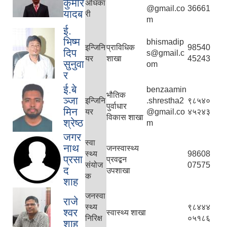
कुमार
अधिका
@gmail.co
36661
यादब
री
m
ई.
भिष्म
bhismadip
इन्जिनि
प्राविधिक
98540
दिप
s@gmail.c
यर
शाखा
45243
सुनुवा
om
र
ई.बे
benzaamin
भौतिक
ञ्जा
इन्जिनि
.shrestha2
९८५४०
पुर्वाधार
मिन
यर
@gmail.co
४५२४३
विकास शाखा
श्रेष्ठ
m
जगर
स्वा
नाथ
जनस्वास्थ्य
स्थ्य
98608
प्रसा
प्रवद्बन
संयोज
07575
द
उपशाखा
क
शाह
जनस्वा
राजे
स्थ्य
९८४४४
श्वर
स्वास्थ्य शाखा
निरिक्ष
०५१८६
शाह