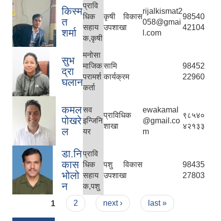
प्रावि
किस्म
rijalkismat2
धिक
कृषी विकास
98540
त
058@gmai
सहाय
उपशाखा
42104
शर्मा
l.com
क,कृषी
मनोसा
सुभ
माजिक
सामि
98452
द्रा
परामर्श
कार्यक्रम
22960
घलान
कर्ता
कमल
सव
ewakamal
प्राविधिक
९८५४०
पोखरे
इन्जिनि
@gmail.co
शाखा
४२१३३
ल
यर
m
डा.नि
प्रावि
कास
धिक
पशु विकास
98435
भोलो
सहाय
उपशाखा
27803
न
क,पशु
Pages
1
2
next ›
last »