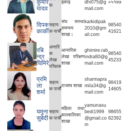
कुमार
इकाइ
dhi075@g
०५१७७
क
यादव
mail.com
संघ सस्था
karkidipak
दिपक
सहाय
98540
समन्वय
2010@gm
कार्की
क पाचाैँ
41621
शाखा।
ail.com
अन्तरि
रबि
आन्तरिक
ghimire.rab
क
98540
न्द्र
लेखा परिक्षण
indra80@g
लेखा
45233
घिमिरे
शाखा
mail.com
परिक्षक
प्रमि
sharmapra
सहाय
98419
ला
राजश्व शाखा
mila34@g
क पाचाैँ
14605
शर्मा
mail.com
yamunasu
महिला तथा
यमुना
सहाय
bedi1999
98655
बालबालिका
सुबेदी
क पाचाैँ
@gmail.co
82392
शाखा
m