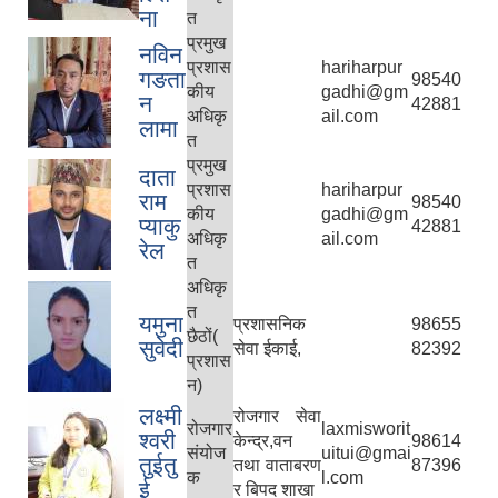
ना
त
प्रमुख
नविन
प्रशास
hariharpur
गङता
98540
कीय
gadhi@gm
न
42881
अधिकृ
ail.com
लामा
त
प्रमुख
दाता
प्रशास
hariharpur
राम
98540
कीय
gadhi@gm
प्याकु
42881
अधिकृ
ail.com
रेल
त
अधिकृ
त
यमुना
प्रशासनिक
98655
छैठों(
सुवेदी
सेवा ईकाई,
82392
प्रशास
न)
लक्ष्मी
रोजगार सेवा
रोजगार
laxmisworit
श्वरी
केन्द्र,वन
98614
संयोज
uitui@gmai
तुईतु
तथा वाताबरण
87396
क
l.com
ई
र बिपद शाखा