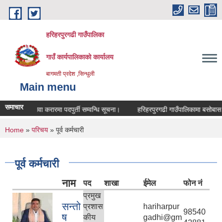
Skip to main content
हरिहरपुरगढी गाउँपालिका
गाउँ कार्यपालिकाको कार्यालय
बागमती प्रदेश ,सिन्धुली
Main menu
समाचार
सेवा करारमा पदपुर्ती सम्वन्धि सूचना।
हरिहरपुरगढी गाउँपालिकामा बसोबास गर्ने
You are here
Home
»
परिचय
» पूर्व कर्मचारी
पूर्व कर्मचारी
नाम
पद
शाखा
ईमेल
फोन नं
प्रमुख
सन्तो
प्रशास
hariharpur
98540
ष
कीय
gadhi@gm