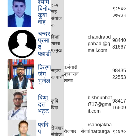
श्याम
स्थ्य
बिनोद
९८५४०
सह
कुश
३७२७१
संयोज
वाह
क
चन्द्र
शिक्षा
chandrapd
प्रसा
98440
शाखा
pahadi@g
द
81667
प्रमुख
mail.com
पहाडी
किरण
कर्मचारी
सहाय
98435
जंग
प्रशासन
क पाचाैँ
22553
भुजेल
शाखा
बिष्णु
bishnubhat
कृषि
98417
दत्त
t717@gma
विज्ञ
16609
भट्ट
il.com
प्रदि
rsanojakha
रोजगार
प
राेजगार सेवा
riharpurga
९८६२०
संयोज