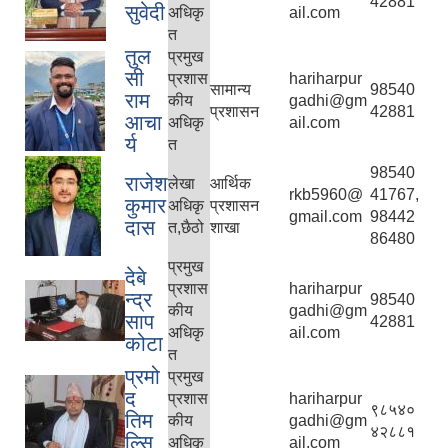
42881
सुवेदी
अधिकृ
ail.com
त
तुल
प्रमुख
सी
प्रशास
hariharpur
सामान्य
98540
राम
कीय
gadhi@gm
प्रशासन
42881
आचा
अधिकृ
ail.com
र्य
त
98540
राजेश
लेखा
आर्थिक
rkb5960@
41767,
कुमार
अधिकृ
प्रशासन
gmail.com
98442
दास
त,छैठो
शाखा
86480
प्रमुख
देबे
प्रशास
hariharpur
न्द्र
98540
कीय
gadhi@gm
साप
42881
अधिकृ
ail.com
कोटा
त
प्रमो
प्रमुख
द
प्रशास
hariharpur
९८५४०
तिम
कीय
gadhi@gm
४२८८१
ल्सि
अधिकृ
ail.com