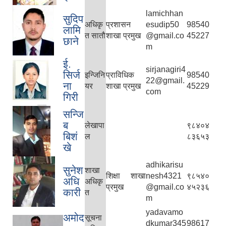
lamichhan
सुदिप
अधिकृ
प्रशासन
esudip50
98540
लामि
त सातौ
शाखा प्रमुख
@gmail.co
45227
छाने
m
ई.
sirjanagiri4
सिर्ज
इन्जिनि
प्राविधिक
98540
22@gmail.
ना
यर
शाखा प्रमुख
45229
com
गिरी
सन्जि
ब
लेखापा
९८४०४
बिशं
ल
८३६५३
खे
adhikarisu
सुनेश
शाखा
शिक्षा शाखा
nesh4321
९८५४०
अधि
अधिकृ
प्रमुख
@gmail.co
४५२३६
कारी
त
m
yadavamo
अमोद
सूचना
dkumar345
98617