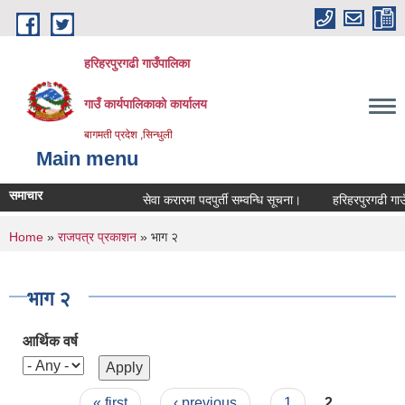
Skip to main content
हरिहरपुरगढी गाउँपालिका
गाउँ कार्यपालिकाको कार्यालय
बागमती प्रदेश ,सिन्धुली
Main menu
समाचार
सेवा करारमा पदपुर्ती सम्वन्धि सूचना।
हरिहरपुरगढी गाउँप
You are here
Home
»
राजपत्र प्रकाशन
» भाग २
भाग २
आर्थिक वर्ष
Pages
« first
‹ previous
1
2